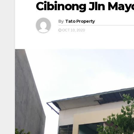
Cibinong Jln May
By
Tato Property
OCT 10, 2020