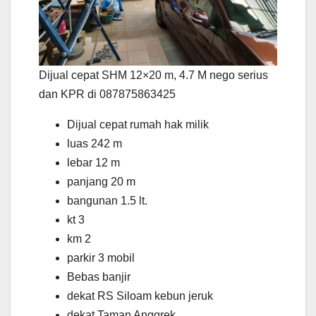
Dijual cepat SHM 12×20 m, 4.7 M nego serius
dan KPR di 087875863425
Dijual cepat rumah hak milik
luas 242 m
lebar 12 m
panjang 20 m
bangunan 1.5 lt.
kt 3
km 2
parkir 3 mobil
Bebas banjir
dekat RS Siloam kebun jeruk
dekat Taman Anggrek