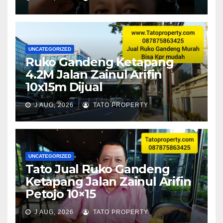
UNCATEGORIZED
Ruko Gandeng Ketapang
4.2M Jalan Zainul Arifin
10x15m Dijual
J AUG, 2026
TATO PROPERTY
UNCATEGORIZED
Tato Jual Ruko Gandeng
Ketapang Jalan Zainul Arifin
Petojo 10×15
J AUG, 2026
TATO PROPERTY