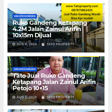
UNCATEGORIZED
Ruko Gandeng Ketapang
4.2M Jalan Zainul Arifin
10x15m Dijual
AUG 4, 2026
TATO PROPERTY
UNCATEGORIZED
Tato Jual Ruko Gandeng
Ketapang Jalan Zainul Arifin
Petojo 10×15
AUG 2, 2026
TATO PROPERTY