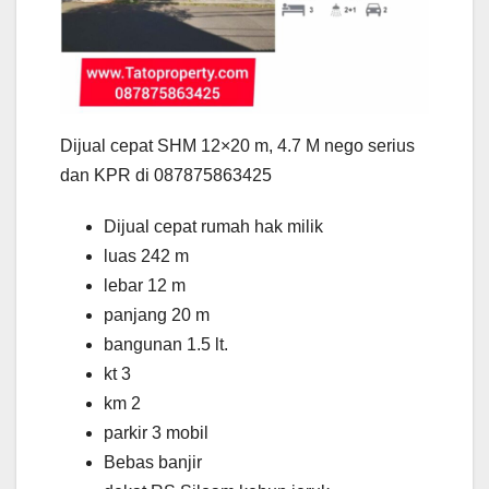
Dijual cepat SHM 12×20 m, 4.7 M nego serius
dan KPR di 087875863425
Dijual cepat rumah hak milik
luas 242 m
lebar 12 m
panjang 20 m
bangunan 1.5 lt.
kt 3
km 2
parkir 3 mobil
Bebas banjir