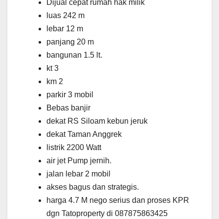
Dijual cepat rumah hak milik
luas 242 m
lebar 12 m
panjang 20 m
bangunan 1.5 lt.
kt 3
km 2
parkir 3 mobil
Bebas banjir
dekat RS Siloam kebun jeruk
dekat Taman Anggrek
listrik 2200 Watt
air jet Pump jernih.
jalan lebar 2 mobil
akses bagus dan strategis.
harga 4.7 M nego serius dan proses KPR
dgn Tatoproperty di 087875863425