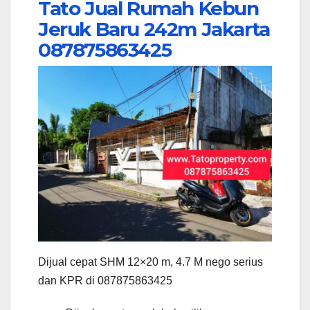
Tato Jual Rumah Kebun
Jeruk Baru 242m Jakarta
087875863425
Dijual cepat SHM 12×20 m, 4.7 M nego serius
dan KPR di 087875863425