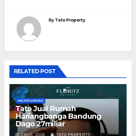
By
Tato Property
RELATED POST
UNCATEGORIZED
Tato Jual Rumah
Hariangbanga Bandung
Dago 27miliar
J AUG, 2026
TATO PROPERTY