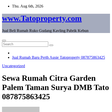
Skip
Thu. Aug 6th, 2026
to
content
www.Tatoproperty.com
Jual Beli Rumah Ruko Gudang Kavling Pabrik Kebun
Jual Rumah Baru Perth Ausie Tatoproperty 087875863425
Uncategorized
Sewa Rumah Citra Garden
Palem Taman Surya DMB Tato
087875863425