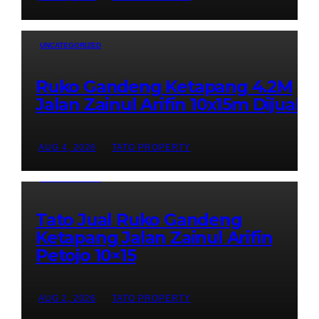
UNCATEGORIZED
Ruko Gandeng Ketapang 4.2M
Jalan Zainul Arifin 10x15m Dijual
AUG 4, 2026
TATO PROPERTY
UNCATEGORIZED
Tato Jual Ruko Gandeng
Ketapang Jalan Zainul Arifin
Petojo 10×15
AUG 2, 2026
TATO PROPERTY