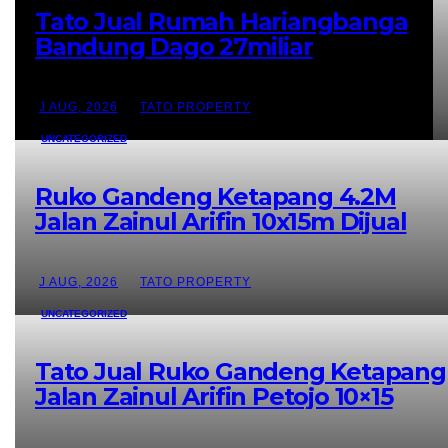
Tato Jual Rumah Hariangbanga
Bandung Dago 27miliar
J AUG, 2026
TATO PROPERTY
UNCATEGORIZED
Ruko Gandeng Ketapang 4.2M
Jalan Zainul Arifin 10x15m Dijual
J AUG, 2026
TATO PROPERTY
UNCATEGORIZED
Tato Jual Ruko Gandeng Ketapang
Jalan Zainul Arifin Petojo 10×15