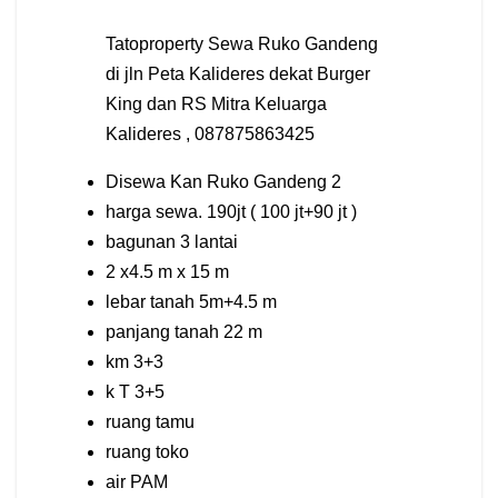
Tatoproperty Sewa Ruko Gandeng
di jln Peta Kalideres dekat Burger
King dan RS Mitra Keluarga
Kalideres , 087875863425
Disewa Kan Ruko Gandeng 2
harga sewa. 190jt ( 100 jt+90 jt )
bagunan 3 lantai
2 x4.5 m x 15 m
lebar tanah 5m+4.5 m
panjang tanah 22 m
km 3+3
k T 3+5
ruang tamu
ruang toko
air PAM