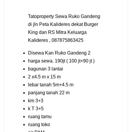
Tatoproperty Sewa Ruko Gandeng
di jln Peta Kalideres dekat Burger
King dan RS Mitra Keluarga
Kalideres , 087875863425
Disewa Kan Ruko Gandeng 2
harga sewa. 190jt ( 100 jt+90 jt )
bagunan 3 lantai
2 x4.5 m x 15 m
lebar tanah 5m+4.5 m
panjang tanah 22 m
km 3+3
k T 3+5
ruang tamu
ruang toko