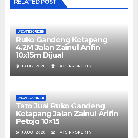
RELATED POST
UNCATEGORIZED
Ruko Gandeng Ketapang
4.2M Jalan Zainul Arifin
10x15m Dijual
J AUG, 2026
TATO PROPERTY
UNCATEGORIZED
Tato Jual Ruko Gandeng
Ketapang Jalan Zainul Arifin
Petojo 10×15
J AUG, 2026
TATO PROPERTY