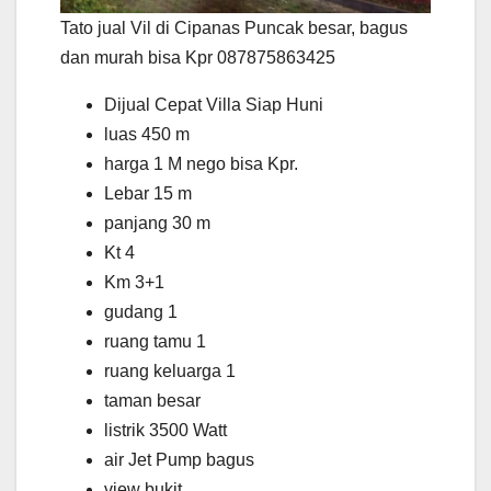
Tato jual Vil di Cipanas Puncak besar, bagus
dan murah bisa Kpr 087875863425
Dijual Cepat Villa Siap Huni
luas 450 m
harga 1 M nego bisa Kpr.
Lebar 15 m
panjang 30 m
Kt 4
Km 3+1
gudang 1
ruang tamu 1
ruang keluarga 1
taman besar
listrik 3500 Watt
air Jet Pump bagus
view bukit