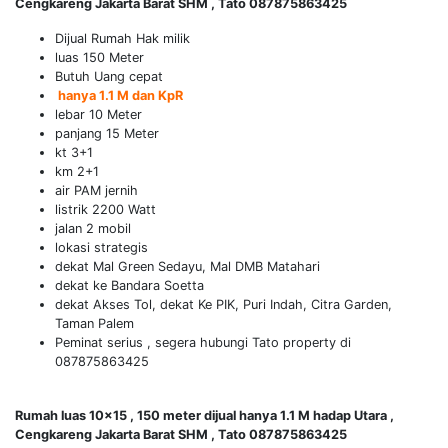
Cengkareng Jakarta Barat SHM , Tato 087875863425
Dijual Rumah Hak milik
luas 150 Meter
Butuh Uang cepat
hanya 1.1 M dan KpR
lebar 10 Meter
panjang 15 Meter
kt 3+1
km 2+1
air PAM jernih
listrik 2200 Watt
jalan 2 mobil
lokasi strategis
dekat Mal Green Sedayu, Mal DMB Matahari
dekat ke Bandara Soetta
dekat Akses Tol, dekat Ke PIK, Puri Indah, Citra Garden,
Taman Palem
Peminat serius , segera hubungi Tato property di
087875863425
Rumah luas 10×15 , 150 meter dijual hanya 1.1 M hadap Utara ,
Cengkareng Jakarta Barat SHM , Tato 087875863425