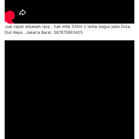
Jual cepat dibawah njop , hak milik 535m 2 lantai bagus jalan Duta,
Duri Kepa , Jakarta Barat, 087875863425