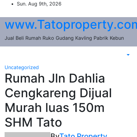
Skip
Sun. Aug 9th, 2026
to
content
www.Tatoproperty.co
Jual Beli Rumah Ruko Gudang Kavling Pabrik Kebun
Uncategorized
Rumah Jln Dahlia
Cengkareng Dijual
Murah luas 150m
SHM Tato
By
Tato Property