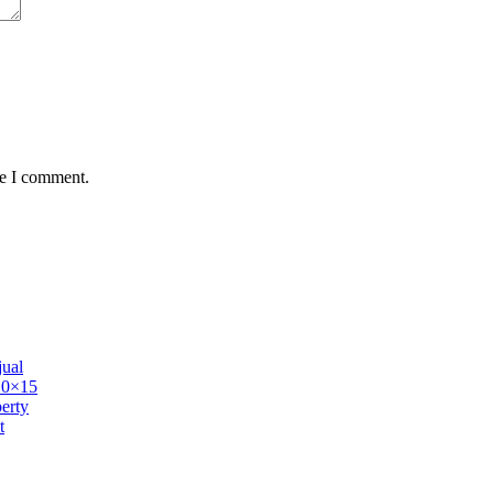
me I comment.
ual
 10×15
erty
t