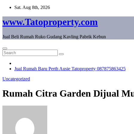
Skip
Sat. Aug 8th, 2026
to
content
www.Tatoproperty.com
Jual Beli Rumah Ruko Gudang Kavling Pabrik Kebun
Jual Rumah Baru Perth Ausie Tatoproperty 087875863425
Uncategorized
Rumah Citra Garden Dijual Mu