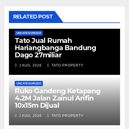
RELATED POST
UNCATEGORIZED
Tato Jual Rumah
Hariangbanga Bandung
Dago 27miliar
J AUG, 2026
TATO PROPERTY
UNCATEGORIZED
Ruko Gandeng Ketapang
4.2M Jalan Zainul Arifin
10x15m Dijual
J AUG, 2026
TATO PROPERTY