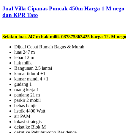
Jual Villa Cipanas Puncak 450m Harga 1 M nego
dan KPR Tato
Selatan luas 247 m hak milik 087875863425 harga 12. M nego
Dijual Cepat Rumah Bagus & Murah
luas 247 m
lebar 12 m
hak milik
Bangunan 2.5 lantai
kamar tidur 4 +1
kamar mandi 4 +1
gudang 1
ruang kerja 1
panjang 21 m
parkir 2 mobil
bebas banjir
listrik 4400 Watt
air PAM
lokasi strategis
dekat ke Blok M
dekat ke Pakubuwono Residence