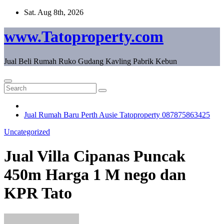
Skip
Sat. Aug 8th, 2026
to
content
www.Tatoproperty.com
Jual Beli Rumah Ruko Gudang Kavling Pabrik Kebun
Jual Rumah Baru Perth Ausie Tatoproperty 087875863425
Uncategorized
Jual Villa Cipanas Puncak
450m Harga 1 M nego dan
KPR Tato