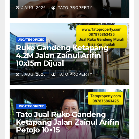
J AUG, 2026
TATO PROPERTY
UNCATEGORIZED
Ruko Gandeng Ketapang
4.2M Jalan Zainul Arifin
10x15m Dijual
J AUG, 2026
TATO PROPERTY
UNCATEGORIZED
Tato Jual Ruko Gandeng
Ketapang Jalan Zainul Arifin
Petojo 10×15