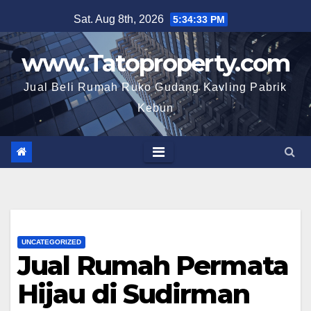
Skip
Sat. Aug 8th, 2026
5:34:34 PM
to
content
www.Tatoproperty.com
Jual Beli Rumah Ruko Gudang Kavling Pabrik
Kebun
UNCATEGORIZED
Jual Rumah Permata
Hijau di Sudirman