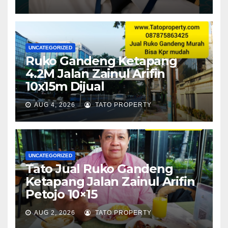
UNCATEGORIZED
Ruko Gandeng Ketapang
4.2M Jalan Zainul Arifin
10x15m Dijual
AUG 4, 2026
TATO PROPERTY
UNCATEGORIZED
Tato Jual Ruko Gandeng
Ketapang Jalan Zainul Arifin
Petojo 10×15
AUG 2, 2026
TATO PROPERTY