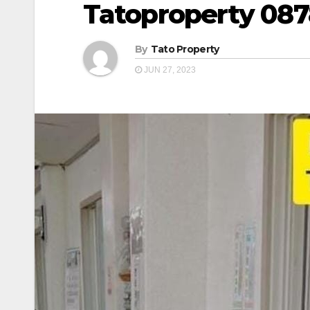
Tatoproperty 08
By
Tato Property
JUN 27, 2023