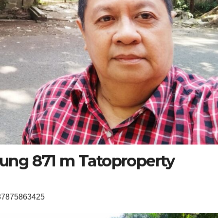
ung 871 m Tatoproperty
087875863425