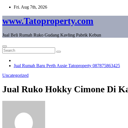
Skip
Fri. Aug 7th, 2026
to
content
www.Tatoproperty.com
Jual Beli Rumah Ruko Gudang Kavling Pabrik Kebun
Jual Rumah Baru Perth Ausie Tatoproperty 087875863425
Uncategorized
Jual Ruko Hokky Cimone Di Kal