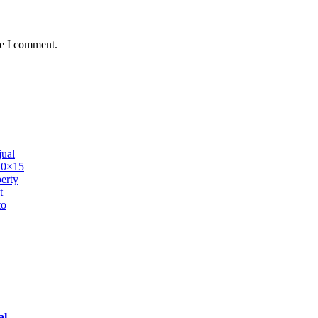
me I comment.
ual
 10×15
erty
t
to
al