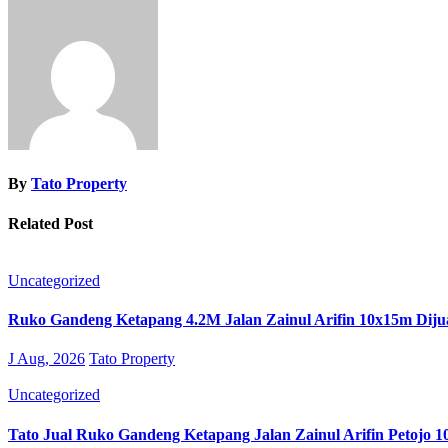
By
Tato Property
Related Post
Uncategorized
Ruko Gandeng Ketapang 4.2M Jalan Zainul Arifin 10x15m Diju
J Aug, 2026
Tato Property
Uncategorized
Tato Jual Ruko Gandeng Ketapang Jalan Zainul Arifin Petojo 1