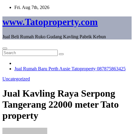
Skip
Fri. Aug 7th, 2026
to
content
www.Tatoproperty.com
Jual Beli Rumah Ruko Gudang Kavling Pabrik Kebun
Jual Rumah Baru Perth Ausie Tatoproperty 087875863425
Uncategorized
Jual Kavling Raya Serpong
Tangerang 22000 meter Tato
property