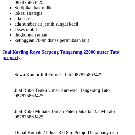
087875863425
Sertipikat hak milik
lokasi strategis
ada listrik
ada sumber air jernih sungai kecil
akses mobil
lingkungan aman.
ketinggian 700m diatas permukaan laut
Jual Kavling Raya Serpong Tangerang 22000 meter Tato
property
Sewa Kantor full Furnish Tato 087875863425
Jual Ruko Teuku Umar Karawaci Tangerang Tato
087875863425
Jual Ruko Mutiara Taman Palem Jakarta. 2.2 M Tato
087875863425
Dijual Rumah 2 lt luas 8×18 m Petojo Utara hanya 2.5