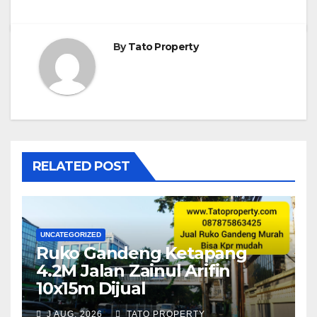
By
Tato Property
RELATED POST
UNCATEGORIZED
Ruko Gandeng Ketapang
4.2M Jalan Zainul Arifin
10x15m Dijual
J AUG, 2026
TATO PROPERTY