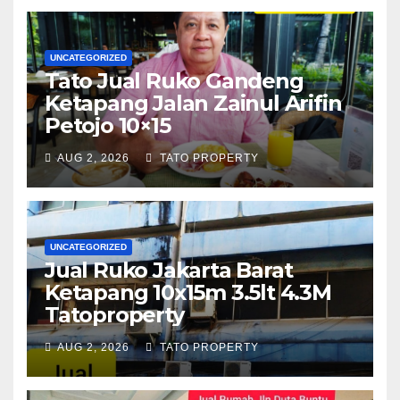
UNCATEGORIZED
Tato Jual Ruko Gandeng
Ketapang Jalan Zainul Arifin
Petojo 10×15
AUG 2, 2026
TATO PROPERTY
UNCATEGORIZED
Jual Ruko Jakarta Barat
Ketapang 10x15m 3.5lt 4.3M
Tatoproperty
AUG 2, 2026
TATO PROPERTY