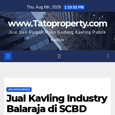
Skip
Thu. Aug 6th, 2026
1:23:53 PM
to
content
www.Tatoproperty.com
Jual Beli Rumah Ruko Gudang Kavling Pabrik
Kebun
UNCATEGORIZED
Jual Kavling Industry
Balaraja di SCBD