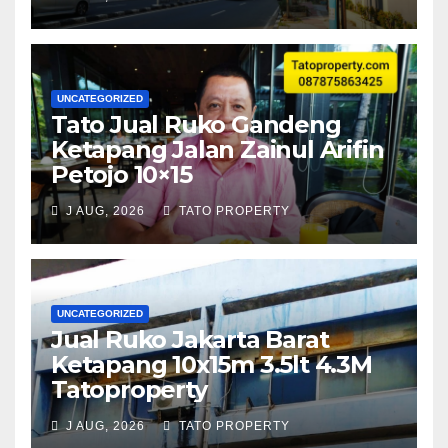
UNCATEGORIZED
Tato Jual Ruko Gandeng
Ketapang Jalan Zainul Arifin
Petojo 10×15
J AUG, 2026
TATO PROPERTY
UNCATEGORIZED
Jual Ruko Jakarta Barat
Ketapang 10x15m 3.5lt 4.3M
Tatoproperty
J AUG, 2026
TATO PROPERTY