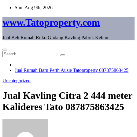
Skip
Sun. Aug 9th, 2026
to
content
www.Tatoproperty.com
Jual Beli Rumah Ruko Gudang Kavling Pabrik Kebun
Jual Rumah Baru Perth Ausie Tatoproperty 087875863425
Uncategorized
Jual Kavling Citra 2 444 meter
Kalideres Tato 087875863425