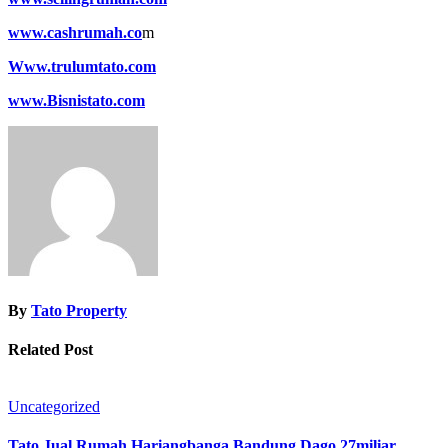
www.cashrumah.co
m
Www.trulumtato.com
www.Bisnistato.com
By
Tato Property
Related Post
Uncategorized
Tato Jual Rumah Hariangbanga Bandung Dago 27miliar