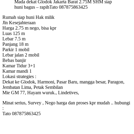
Mada dekat Glodok Jakarta Barat 2.75M SHM siap
huni bagus – rapihTato 087875863425
Rumah siap huni Hak milik
Jln Kesejahteraan
Harga 2.75 m nego, bisa kpr
Luas 125 m
Lebar 7.5 m
Panjang 18 m
Parkir 1 mobil
Lebar jalan 2 mobil
Bebas banjir
Kamar Tidur 3+1
Kamar mandi 1
Lokasi strategies :
Dekat ke Glodok, Harmoni, Pasar Baru, mangga besar, Paragon,
Jembatan Lima, Petak Sembilan
Mie GM 77, Hayam wuruk., Lindetives,
Minat serius, Survey , Nego harga dan proses kpr mudah .. hubungi
:
Tato 087875863425