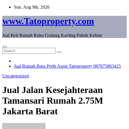
Skip
Sun. Aug 9th, 2026
to
content
www.Tatoproperty.com
Jual Beli Rumah Ruko Gudang Kavling Pabrik Kebun
Jual Rumah Baru Perth Ausie Tatoproperty 087875863425
Uncategorized
Jual Jalan Kesejahteraan
Tamansari Rumah 2.75M
Jakarta Barat