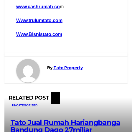
www.cashrumah.co
m
Www.trulumtato.com
Www.Bisnistato.com
By
Tato Property
RELATED POST
UNCATEGORIZED
Tato Jual Rumah Hariangbanga
Bandung Dago 27miliar