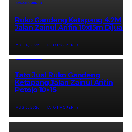
UNCATEGORIZED
Ruko Gandeng Ketapang 4.2M
Jalan Zainul Arifin 10x15m Dijual
AUG 4, 2026
TATO PROPERTY
UNCATEGORIZED
Tato Jual Ruko Gandeng
Ketapang Jalan Zainul Arifin
Petojo 10×15
AUG 2, 2026
TATO PROPERTY
UNCATEGORIZED