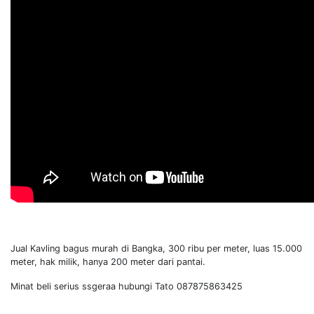
Jual Kavling bagus murah di Bangka, 300 ribu per meter, luas 15.000
meter, hak milik, hanya 200 meter dari pantai.
Minat beli serius ssgeraa hubungi Tato 087875863425