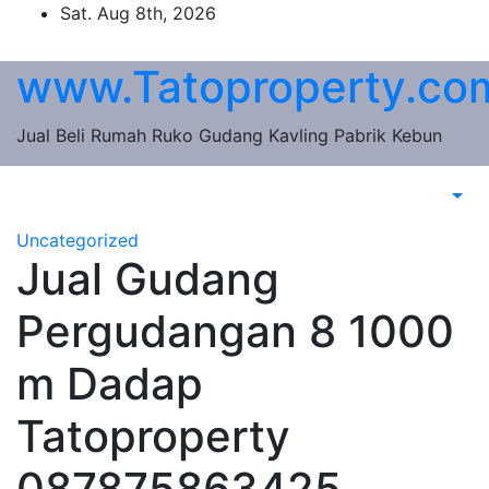
Skip
Sat. Aug 8th, 2026
to
content
www.Tatoproperty.co
Jual Beli Rumah Ruko Gudang Kavling Pabrik Kebun
Uncategorized
Jual Gudang
Pergudangan 8 1000
m Dadap
Tatoproperty
087875863425