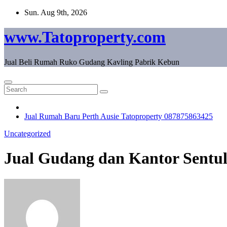
Skip
Sun. Aug 9th, 2026
to
content
www.Tatoproperty.com
Jual Beli Rumah Ruko Gudang Kavling Pabrik Kebun
Jual Rumah Baru Perth Ausie Tatoproperty 087875863425
Uncategorized
Jual Gudang dan Kantor Sentul