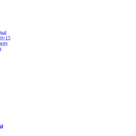
ual
 10×15
erty
t
al