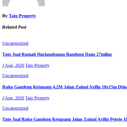
By
Tato Property
Related Post
Uncategorized
Tato Jual Rumah Hariangbanga Bandung Dago 27miliar
J Aug, 2026
Tato Property
Uncategorized
Ruko Gandeng Ketapang 4.2M Jalan Zainul Arifin 10x15m Diju
J Aug, 2026
Tato Property
Uncategorized
Tato Jual Ruko Gandeng Ketapang Jalan Zainul Arifin Petojo 1