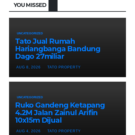
YOU MISSED
UNCATEGORIZED
Tato Jual Rumah
Hariangbanga Bandung
Dago 27miliar
AUG 8, 2026
TATO PROPERTY
UNCATEGORIZED
Ruko Gandeng Ketapang
4.2M Jalan Zainul Arifin
10x15m Dijual
AUG 4, 2026
TATO PROPERTY