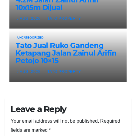
10x15m Dijual
J AUG, 2026
TATO PROPERTY
UNCATEGORIZED
Tato Jual Ruko Gandeng
Ketapang Jalan Zainul Arifin
Petojo 10×15
J AUG, 2026
TATO PROPERTY
Leave a Reply
Your email address will not be published.
Required
fields are marked
*