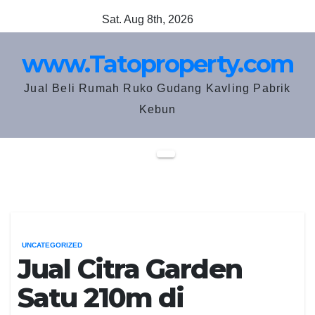
Skip
Sat. Aug 8th, 2026
to
content
www.Tatoproperty.com
Jual Beli Rumah Ruko Gudang Kavling Pabrik
Kebun
UNCATEGORIZED
Jual Citra Garden
Satu 210m di