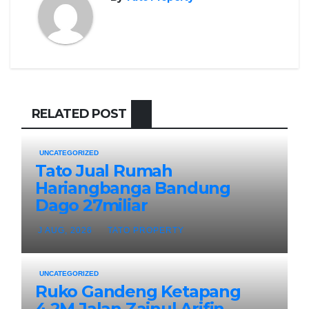
RELATED POST
UNCATEGORIZED
Tato Jual Rumah
Hariangbanga Bandung
Dago 27miliar
J AUG, 2026
TATO PROPERTY
UNCATEGORIZED
Ruko Gandeng Ketapang
4.2M Jalan Zainul Arifin