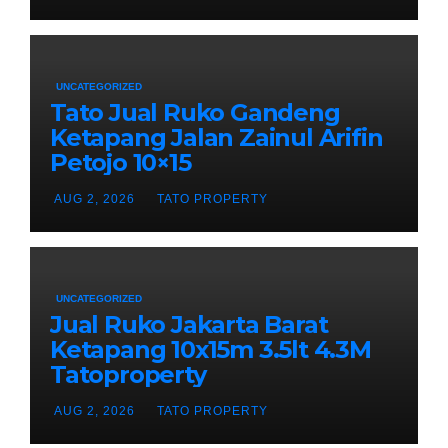
UNCATEGORIZED
Tato Jual Ruko Gandeng
Ketapang Jalan Zainul Arifin
Petojo 10×15
AUG 2, 2026
TATO PROPERTY
UNCATEGORIZED
Jual Ruko Jakarta Barat
Ketapang 10x15m 3.5lt 4.3M
Tatoproperty
AUG 2, 2026
TATO PROPERTY