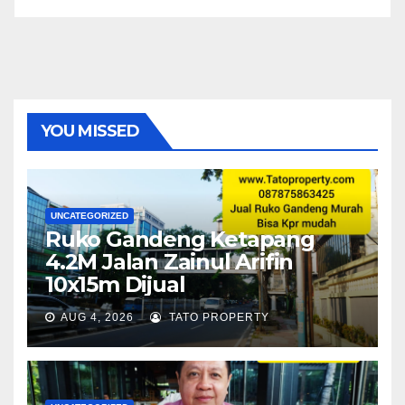
YOU MISSED
UNCATEGORIZED
Ruko Gandeng Ketapang
4.2M Jalan Zainul Arifin
10x15m Dijual
AUG 4, 2026
TATO PROPERTY