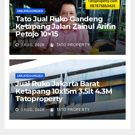
UNCATEGORIZED
Tato Jual Ruko Gandeng
Ketapang Jalan Zainul Arifin
Petojo 10×15
J AUG, 2026
TATO PROPERTY
UNCATEGORIZED
Jual Ruko Jakarta Barat
Ketapang 10x15m 3.5lt 4.3M
Tatoproperty
J AUG, 2026
TATO PROPERTY