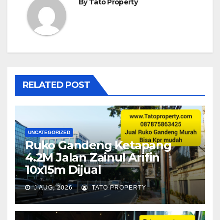
By
Tato Property
RELATED POST
UNCATEGORIZED
Ruko Gandeng Ketapang
4.2M Jalan Zainul Arifin
10x15m Dijual
J AUG, 2026
TATO PROPERTY