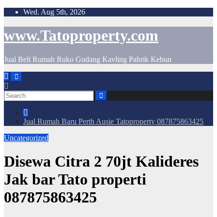
Skip
Wed. Aug 5th, 2026
to
content
www.Tatoproperty.com
Jual Beli Rumah Ruko Gudang Kavling Pabrik Kebun
Jual Rumah Baru Perth Ausie Tatoproperty 087875863425
Uncategorized
Disewa Citra 2 70jt Kalideres
Jak bar Tato properti
087875863425