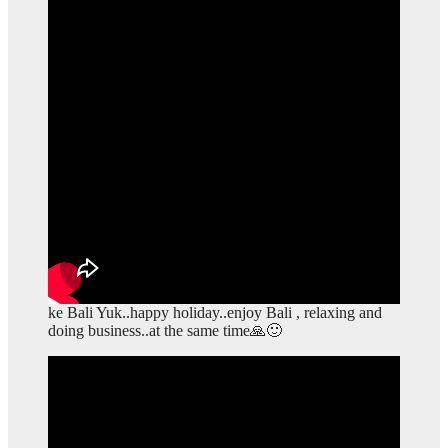
ke Bali Yuk..happy holiday..enjoy Bali , relaxing and
doing business..at the same time🙏🙂