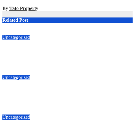
By
Tato Property
Related Post
Uncategorized
Ruko Gandeng Ketapang 4.2M Jalan Zainul Arifin 10x15m
Dijual
J Aug, 2026
Tato Property
Uncategorized
Tato Jual Ruko Gandeng Ketapang Jalan Zainul Arifin Petojo
10×15
J Aug, 2026
Tato Property
Uncategorized
Jual Ruko Jakarta Barat Ketapang 10x15m 3.5lt 4.3M
Tatoproperty