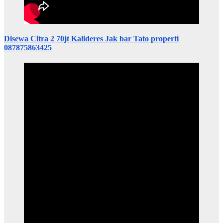
Disewa Citra 2 70jt Kalideres Jak bar Tato properti
087875863425