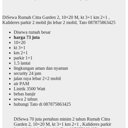
DiSewa Rumah Citra Garden 2, 10×20 M, kt 3+1 km 2+1 ,
Kalideres parkir 2 mobil jln lebar 2 mobil, Tato 087875863425
Disewa rumah besar
harga 73 juta
10×20
kt 3+1
km 2+1
parkir 1+1
1.5 lantai
lingkungan aman dan nyaman
security 24 jam
jalan raya lebar 2×2 mobil
air PAM
Listrik 3500 Watt
bebas banjir
sewa 2 tahun
hubungi Tato di 087875863425
DiSewa 70 juta pertahun minim 2 tahun Rumah Citra
Garden 2, 10×20 M, kt 3+1 km 2+1 , Kalideres parkir