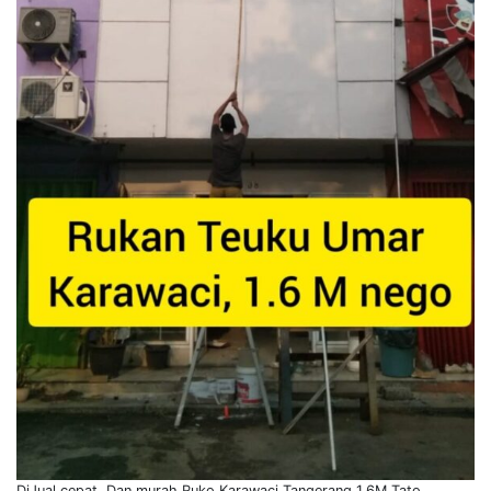
DiJual cepat. Dan murah Ruko Karawaci Tangerang 1.6M Tato