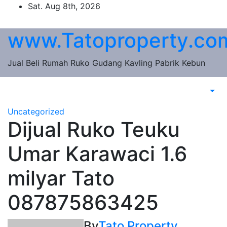
Skip
Sat. Aug 8th, 2026
to
content
www.Tatoproperty.co
Jual Beli Rumah Ruko Gudang Kavling Pabrik Kebun
Uncategorized
Dijual Ruko Teuku
Umar Karawaci 1.6
milyar Tato
087875863425
By
Tato Property