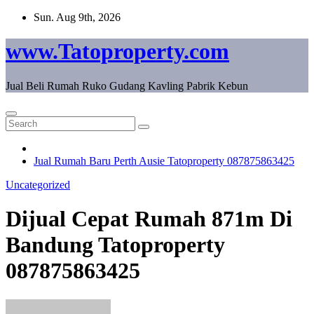
Skip
Sun. Aug 9th, 2026
to
content
www.Tatoproperty.com
Jual Beli Rumah Ruko Gudang Kavling Pabrik Kebun
Jual Rumah Baru Perth Ausie Tatoproperty 087875863425
Uncategorized
Dijual Cepat Rumah 871m Di
Bandung Tatoproperty
087875863425