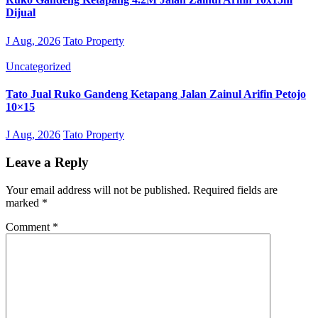
Dijual
J Aug, 2026
Tato Property
Uncategorized
Tato Jual Ruko Gandeng Ketapang Jalan Zainul Arifin Petojo
10×15
J Aug, 2026
Tato Property
Leave a Reply
Your email address will not be published.
Required fields are
marked
*
Comment
*